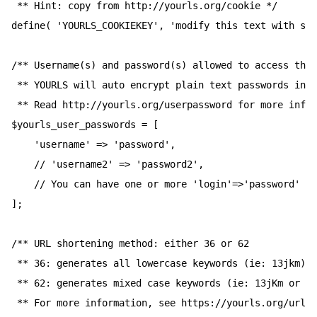
 ** Hint: copy from http://yourls.org/cookie */

define( 'YOURLS_COOKIEKEY', 'modify this text with som
/** Username(s) and password(s) allowed to access the 
 ** YOURLS will auto encrypt plain text passwords in t
 ** Read http://yourls.org/userpassword for more infor
$yourls_user_passwords = [

	'username' => 'password',

	// 'username2' => 'password2',

	// You can have one or more 'login'=>'password' lines

];

/** URL shortening method: either 36 or 62

 ** 36: generates all lowercase keywords (ie: 13jkm)

 ** 62: generates mixed case keywords (ie: 13jKm or 13
 ** For more information, see https://yourls.org/urlco