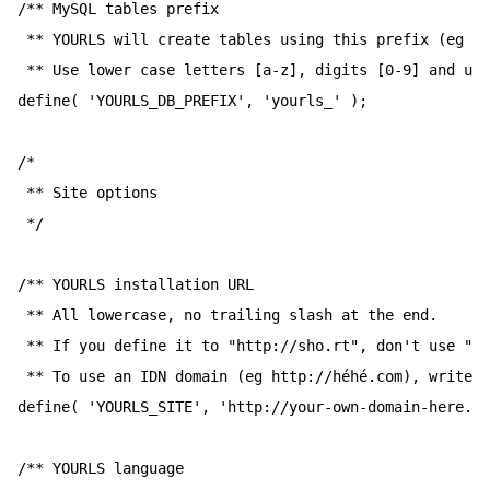
/** MySQL tables prefix

 ** YOURLS will create tables using this prefix (eg `y
 ** Use lower case letters [a-z], digits [0-9] and und
define( 'YOURLS_DB_PREFIX', 'yourls_' );

/*

 ** Site options

 */

/** YOURLS installation URL

 ** All lowercase, no trailing slash at the end.

 ** If you define it to "http://sho.rt", don't use "ht
 ** To use an IDN domain (eg http://héhé.com), write i
define( 'YOURLS_SITE', 'http://your-own-domain-here.co
/** YOURLS language
