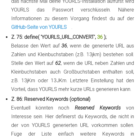
das nächste Mal deine YOURLS-Installation aufrufst wird
YOURLS das Passwort verschlüsseln. Nähere
Informationen zu diesem Vorgang findest du auf der
GitHub-Seite von YOURLS
.
Z. 75: define( 'YOURLS_URL_CONVERT',
36
);
Belasse den Wert auf
36
, wenn die generierte URL aus
Zahlen und Kleinbuchstaben (z.B. 13jkm) bestehen soll.
Stelle den Wert auf
62
, wenn die URL neben Zahlen und
Kleinbuchstaben auch Großbuchstaben enthalten soll,
z.B. 13jKm oder 13JKm. Letztere Einstellung hat den
Vorteil, dass YOURLS mehr kurze URLs generieren kann.
Z. 86:
Reserved Keywords (optional)
Eventuell könnten noch
Reserved Keywords
von
Interesse sein. Hier definierst du Keywords, die nicht in
der von YOURLS generierten URL vorkommen sollen.
Füge der Liste einfach weitere Keywords in