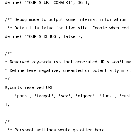
define( 'YOURLS_URL_CONVERT', 36 );

/** Debug mode to output some internal information

 ** Default is false for live site. Enable when coding
define( 'YOURLS_DEBUG', false );

/**

* Reserved keywords (so that generated URLs won't matc
* Define here negative, unwanted or potentially mislea
*/

$yourls_reserved_URL = [

	'porn', 'faggot', 'sex', 'nigger', 'fuck', 'cunt', 'dick',

];

/*

 ** Personal settings would go after here.
