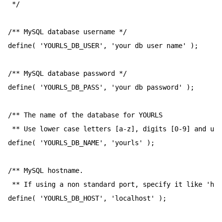
 */

/** MySQL database username */

define( 'YOURLS_DB_USER', 'your db user name' );

/** MySQL database password */

define( 'YOURLS_DB_PASS', 'your db password' );

/** The name of the database for YOURLS

 ** Use lower case letters [a-z], digits [0-9] and und
define( 'YOURLS_DB_NAME', 'yourls' );

/** MySQL hostname.

 ** If using a non standard port, specify it like 'hos
define( 'YOURLS_DB_HOST', 'localhost' );
